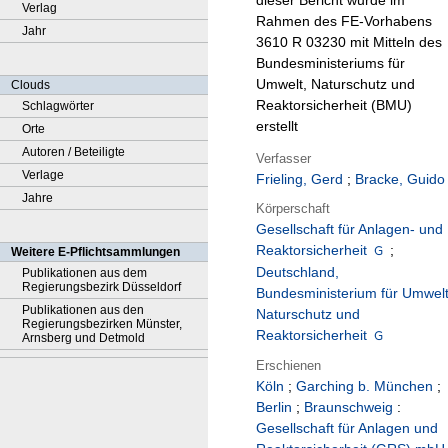
dieser Bericht wurde im
Verlag
Rahmen des FE-Vorhabens
Jahr
3610 R 03230 mit Mitteln des
Bundesministeriums für
Umwelt, Naturschutz und
Clouds
Reaktorsicherheit (BMU)
Schlagwörter
erstellt
Orte
Autoren / Beteiligte
Verfasser
Verlage
Frieling, Gerd
;
Bracke, Guido
Jahre
Körperschaft
Gesellschaft für Anlagen- und
Reaktorsicherheit
;
Weitere E-Pflichtsammlungen
Deutschland,
Publikationen aus dem
Regierungsbezirk Düsseldorf
Bundesministerium für Umwelt
Publikationen aus den
Naturschutz und
Regierungsbezirken Münster,
Reaktorsicherheit
Arnsberg und Detmold
Erschienen
Köln
;
Garching b. München
;
Berlin
;
Braunschweig
:
Gesellschaft für Anlagen und