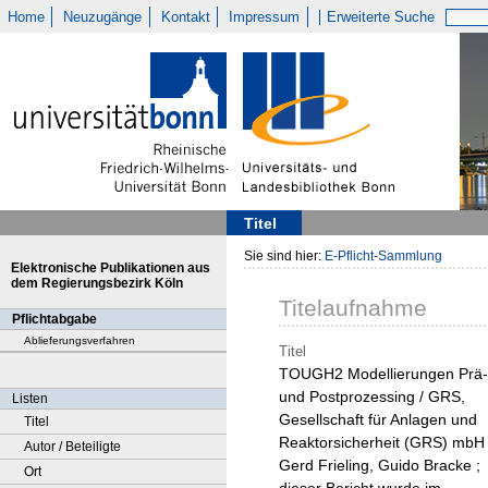
Home
Neuzugänge
Kontakt
Impressum
Erweiterte Suche
Titel
Sie sind hier:
E-Pflicht-Sammlung
Elektronische Publikationen aus
dem Regierungsbezirk Köln
Titelaufnahme
Pflichtabgabe
Ablieferungsverfahren
Titel
TOUGH2 Modellierungen Prä-
und Postprozessing / GRS,
Listen
Gesellschaft für Anlagen und
Titel
Reaktorsicherheit (GRS) mbH 
Autor / Beteiligte
Gerd Frieling, Guido Bracke ;
Ort