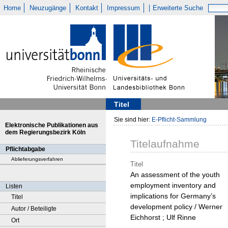
Home
Neuzugänge
Kontakt
Impressum
Erweiterte Suche
Titel
Sie sind hier:
E-Pflicht-Sammlung
Elektronische Publikationen aus
dem Regierungsbezirk Köln
Titelaufnahme
Pflichtabgabe
Ablieferungsverfahren
Titel
An assessment of the youth
employment inventory and
Listen
implications for Germany’s
Titel
development policy / Werner
Autor / Beteiligte
Eichhorst ; Ulf Rinne
Ort