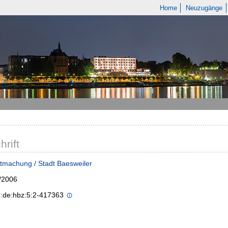
Home
Neuzugänge
hrift
tmachung / Stadt Baesweiler
/2006
n:de:hbz:5:2-417363