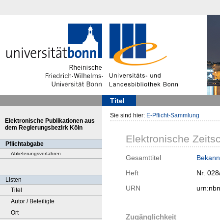
Titel
Sie sind hier:
E-Pflicht-Sammlung
Elektronische Publikationen aus
dem Regierungsbezirk Köln
Elektronische Zeitsc
Pflichtabgabe
Ablieferungsverfahren
Gesamttitel
Bekann
Heft
Nr. 028
Listen
URN
urn:nb
Titel
Autor / Beteiligte
Ort
Zugänglichkeit