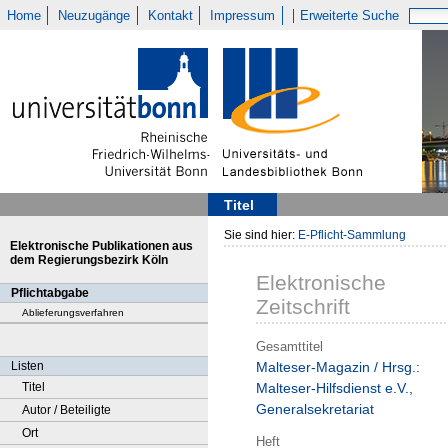
Home
Neuzugänge
Kontakt
Impressum
Erweiterte Suche
Titel
Sie sind hier:
E-Pflicht-Sammlung
Elektronische Publikationen aus
dem Regierungsbezirk Köln
Elektronische
Pflichtabgabe
Zeitschrift
Ablieferungsverfahren
Gesamttitel
Listen
Malteser-Magazin / Hrsg.:
Titel
Malteser-Hilfsdienst e.V.,
Generalsekretariat
Autor / Beteiligte
Ort
Heft