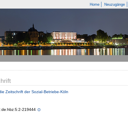
Home
Neuzugänge
hrift
die Zeitschrift der Sozial-Betriebe-Köln
n:de:hbz:5:2-219444