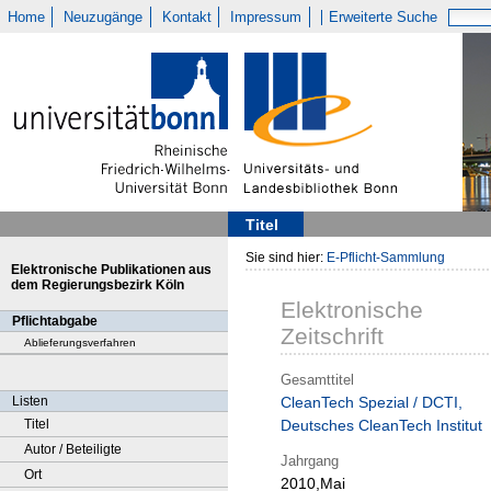
Home
Neuzugänge
Kontakt
Impressum
Erweiterte Suche
Titel
Sie sind hier:
E-Pflicht-Sammlung
Elektronische Publikationen aus
dem Regierungsbezirk Köln
Elektronische
Pflichtabgabe
Zeitschrift
Ablieferungsverfahren
Gesamttitel
Listen
CleanTech Spezial / DCTI,
Titel
Deutsches CleanTech Institut
Autor / Beteiligte
Jahrgang
Ort
2010,Mai