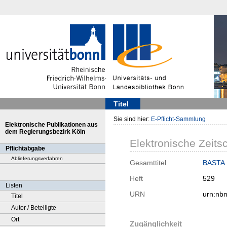
Titel
Sie sind hier:
E-Pflicht-Sammlung
Elektronische Publikationen aus
dem Regierungsbezirk Köln
Elektronische Zeitsc
Pflichtabgabe
Ablieferungsverfahren
Gesamttitel
BASTA :
Heft
529
Listen
URN
urn:nb
Titel
Autor / Beteiligte
Ort
Zugänglichkeit