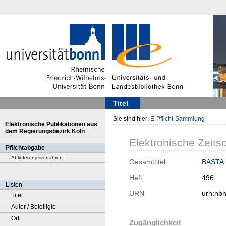
Titel
Sie sind hier:
E-Pflicht-Sammlung
Elektronische Publikationen aus
dem Regierungsbezirk Köln
Elektronische Zeitsc
Pflichtabgabe
Ablieferungsverfahren
Gesamttitel
BASTA :
Heft
496
Listen
URN
urn:nb
Titel
Autor / Beteiligte
Ort
Zugänglichkeit