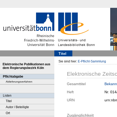
Titel
Sie sind hier:
E-Pflicht-Sammlung
Elektronische Publikationen aus
dem Regierungsbezirk Köln
Elektronische Zeitsc
Pflichtabgabe
Ablieferungsverfahren
Gesamttitel
Bekann
Heft
Nr. 014
Listen
URN
urn:nb
Titel
Autor / Beteiligte
Ort
Zugänglichkeit