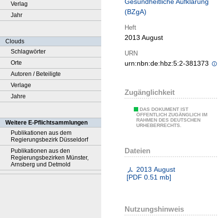
Gesundheitliche Aufklärung
Verlag
(BZgA)
Jahr
Heft
2013 August
Clouds
Schlagwörter
URN
Orte
urn:nbn:de:hbz:5:2-381373
Autoren / Beteiligte
Verlage
Zugänglichkeit
Jahre
DAS DOKUMENT IST
ÖFFENTLICH ZUGÄNGLICH IM
RAHMEN DES DEUTSCHEN
Weitere E-Pflichtsammlungen
URHEBERRECHTS.
Publikationen aus dem
Regierungsbezirk Düsseldorf
Dateien
Publikationen aus den
Regierungsbezirken Münster,
Arnsberg und Detmold
2013 August
[
PDF
0.51 mb
]
Nutzungshinweis