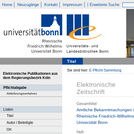
Home
Neuzugänge
Kontakt
Impressum
Erweiterte Suche
Titel
Sie sind hier:
E-Pflicht-Sammlung
Elektronische Publikationen aus
dem Regierungsbezirk Köln
Elektronische
Pflichtabgabe
Zeitschrift
Ablieferungsverfahren
Gesamttitel
Listen
Amtliche Bekanntmachungen 
Titel
Rheinische Friedrich-Wilhelms
Universität Bonn
Autor / Beteiligte
Ort
Heft