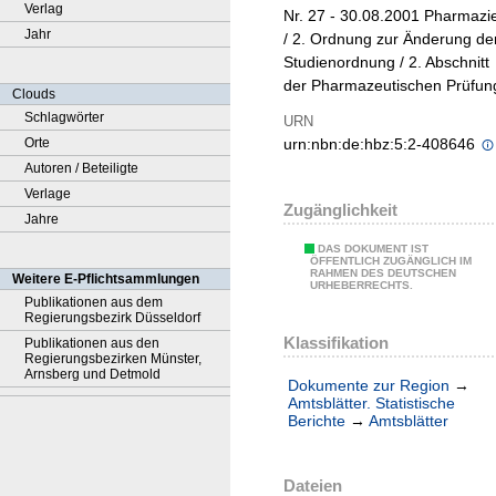
Verlag
Nr. 27 - 30.08.2001 Pharmazi
Jahr
/ 2. Ordnung zur Änderung de
Studienordnung / 2. Abschnitt
der Pharmazeutischen Prüfun
Clouds
Schlagwörter
URN
Orte
urn:nbn:de:hbz:5:2-408646
Autoren / Beteiligte
Verlage
Zugänglichkeit
Jahre
DAS DOKUMENT IST
ÖFFENTLICH ZUGÄNGLICH IM
RAHMEN DES DEUTSCHEN
Weitere E-Pflichtsammlungen
URHEBERRECHTS.
Publikationen aus dem
Regierungsbezirk Düsseldorf
Klassifikation
Publikationen aus den
Regierungsbezirken Münster,
Arnsberg und Detmold
Dokumente zur Region
→
Amtsblätter. Statistische
Berichte
→
Amtsblätter
Dateien