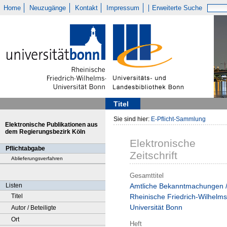
Home
Neuzugänge
Kontakt
Impressum
Erweiterte Suche
Titel
Sie sind hier:
E-Pflicht-Sammlung
Elektronische Publikationen aus
dem Regierungsbezirk Köln
Elektronische
Pflichtabgabe
Zeitschrift
Ablieferungsverfahren
Gesamttitel
Listen
Amtliche Bekanntmachungen 
Titel
Rheinische Friedrich-Wilhelms
Universität Bonn
Autor / Beteiligte
Ort
Heft