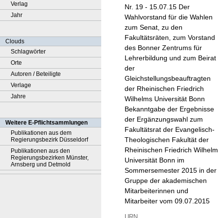
Verlag
Nr. 19 - 15.07.15 Der
Jahr
Wahlvorstand für die Wahlen
zum Senat, zu den
Fakultätsräten, zum Vorstand
Clouds
des Bonner Zentrums für
Schlagwörter
Lehrerbildung und zum Beirat
Orte
der
Autoren / Beteiligte
Gleichstellungsbeauftragten
Verlage
der Rheinischen Friedrich
Jahre
Wilhelms Universität Bonn
Bekanntgabe der Ergebnisse
der Ergänzungswahl zum
Weitere E-Pflichtsammlungen
Fakultätsrat der Evangelisch-
Publikationen aus dem
Theologischen Fakultät der
Regierungsbezirk Düsseldorf
Rheinischen Friedrich Wilhel
Publikationen aus den
Regierungsbezirken Münster,
Universität Bonn im
Arnsberg und Detmold
Sommersemester 2015 in der
Gruppe der akademischen
Mitarbeiterinnen und
Mitarbeiter vom 09.07.2015
URN