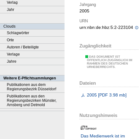
Verlag
Jahrgang
Jahr
2005
URN
Clouds
urn:nbn:de:hbz:5:2-223104
Schlagwörter
Orte
Zugänglichkeit
Autoren / Beteiligte
Verlage
DAS DOKUMENT IST
ÖFFENTLICH ZUGÄNGLICH IM
Jahre
RAHMEN DES DEUTSCHEN
URHEBERRECHTS.
Weitere E-Pflichtsammlungen
Dateien
Publikationen aus dem
Regierungsbezirk Düsseldorf
2005
[
PDF
3.98 mb
]
Publikationen aus den
Regierungsbezirken Münster,
Arnsberg und Detmold
Nutzungshinweis
Das Medienwerk ist im