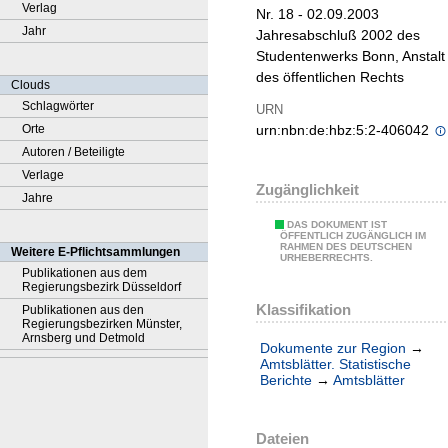
Verlag
Nr. 18 - 02.09.2003
Jahr
Jahresabschluß 2002 des
Studentenwerks Bonn, Anstalt
des öffentlichen Rechts
Clouds
Schlagwörter
URN
Orte
urn:nbn:de:hbz:5:2-406042
Autoren / Beteiligte
Verlage
Zugänglichkeit
Jahre
DAS DOKUMENT IST
ÖFFENTLICH ZUGÄNGLICH IM
RAHMEN DES DEUTSCHEN
Weitere E-Pflichtsammlungen
URHEBERRECHTS.
Publikationen aus dem
Regierungsbezirk Düsseldorf
Klassifikation
Publikationen aus den
Regierungsbezirken Münster,
Arnsberg und Detmold
Dokumente zur Region
→
Amtsblätter. Statistische
Berichte
→
Amtsblätter
Dateien