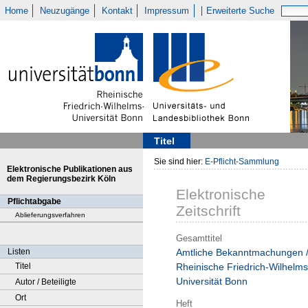
Home
Neuzugänge
Kontakt
Impressum
Erweiterte Suche
Titel
Sie sind hier:
E-Pflicht-Sammlung
Elektronische Publikationen aus
dem Regierungsbezirk Köln
Elektronische
Pflichtabgabe
Zeitschrift
Ablieferungsverfahren
Gesamttitel
Listen
Amtliche Bekanntmachungen 
Titel
Rheinische Friedrich-Wilhelms
Universität Bonn
Autor / Beteiligte
Ort
Heft