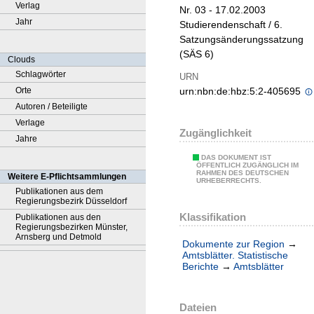
Verlag
Nr. 03 - 17.02.2003
Jahr
Studierendenschaft / 6.
Satzungsänderungssatzung
(SÄS 6)
Clouds
Schlagwörter
URN
Orte
urn:nbn:de:hbz:5:2-405695
Autoren / Beteiligte
Verlage
Zugänglichkeit
Jahre
DAS DOKUMENT IST
ÖFFENTLICH ZUGÄNGLICH IM
RAHMEN DES DEUTSCHEN
Weitere E-Pflichtsammlungen
URHEBERRECHTS.
Publikationen aus dem
Regierungsbezirk Düsseldorf
Klassifikation
Publikationen aus den
Regierungsbezirken Münster,
Arnsberg und Detmold
Dokumente zur Region
→
Amtsblätter. Statistische
Berichte
→
Amtsblätter
Dateien