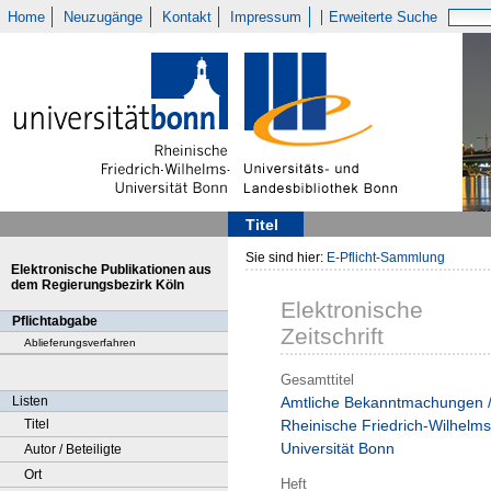
Home
Neuzugänge
Kontakt
Impressum
Erweiterte Suche
Titel
Sie sind hier:
E-Pflicht-Sammlung
Elektronische Publikationen aus
dem Regierungsbezirk Köln
Elektronische
Pflichtabgabe
Zeitschrift
Ablieferungsverfahren
Gesamttitel
Listen
Amtliche Bekanntmachungen 
Titel
Rheinische Friedrich-Wilhelms
Universität Bonn
Autor / Beteiligte
Ort
Heft