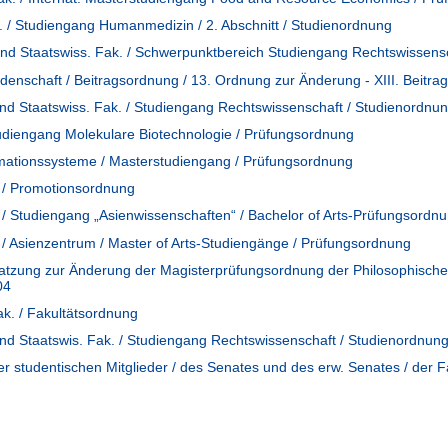
. / Studiengang Humanmedizin / 2. Abschnitt / Studienordnung
 und Staatswiss. Fak. / Schwerpunktbereich Studiengang Rechtswisse
ndenschaft / Beitragsordnung / 13. Ordnung zur Änderung - XIII. Bei
und Staatswiss. Fak. / Studiengang Rechtswissenschaft / Studienordnu
udiengang Molekulare Biotechnologie / Prüfungsordnung
rmationssysteme / Masterstudiengang / Prüfungsordnung
. / Promotionsordnung
. / Studiengang „Asienwissenschaften“ / Bachelor of Arts-Prüfungsordn
. / Asienzentrum / Master of Arts-Studiengänge / Prüfungsordnung
atzung zur Änderung der Magisterprüfungsordnung der Philosophischen 
04
ak. / Fakultätsordnung
und Staatswis. Fak. / Studiengang Rechtswissenschaft / Studienordnun
r studentischen Mitglieder / des Senates und des erw. Senates / der Fak