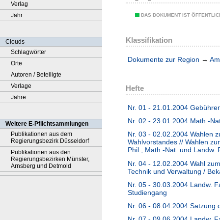
Verlag
Jahr
DAS DOKUMENT IST ÖFFENTLI
Klassifikation
Clouds
Schlagwörter
Dokumente zur Region
→
Amt
Orte
Autoren / Beteiligte
Verlage
Hefte
Jahre
Nr. 01 - 21.01.2004 Gebühren
Nr. 02 - 23.01.2004 Math.-Na
Weitere E-Pflichtsammlungen
Nr. 03 - 02.02.2004 Wahlen z
Publikationen aus dem
Regierungsbezirk Düsseldorf
Wahlvorstandes // Wahlen zum 
Phil., Math.-Nat. und Landw. 
Publikationen aus den
Regierungsbezirken Münster,
Nr. 04 - 12.02.2004 Wahl zum 
Arnsberg und Detmold
Technik und Verwaltung / Be
Nr. 05 - 30.03.2004 Landw. F
Studiengang
Nr. 06 - 08.04.2004 Satzung 
Nr. 07 - 09.06.2004 Landw. 