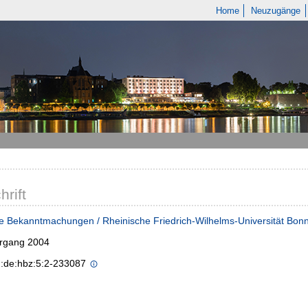
Home
Neuzugänge
hrift
e Bekanntmachungen / Rheinische Friedrich-Wilhelms-Universität Bon
hrgang 2004
n:de:hbz:5:2-233087