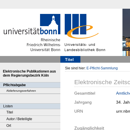
Titel
Sie sind hier:
E-Pflicht-Sammlung
Elektronische Publikationen aus
dem Regierungsbezirk Köln
Elektronische Zeitsc
Pflichtabgabe
Ablieferungsverfahren
Gesamttitel
Amtlich
Jahrgang
34. Ja
Listen
URN
urn:nb
Titel
Autor / Beteiligte
Ort
Zugänglichkeit