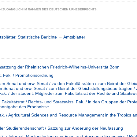
CH ZUGÄNGLICH IM RAHMEN DES DEUTSCHEN URHEBERRECHTS.
sblätter. Statistische Berichte
→
Amtsblätter
satzung der Rheinischen Friedrich-Wilhelms-Universität Bonn
t. Fak. / Promotionsordnung
um Senat und erw. Senat / zu den Fakultätsräten / zum Beirat der Gle
Senat und erw. Senat / zum Beirat der Gleichstellungsbeauftragten / z
Fak. / der student. Mitglieder zum Fakultätsrat der Rechts-und Staatswis
Fakultätsrat / Rechts- und Staatswiss. Fak. / in den Gruppen der Profe
kanntgabe des Erbebnisse
ak. / Agricultural Sciences and Resource Management in the Tropics a
der Studierendenschaft / Satzung zur Änderung der Neufassung
Fak. / Internat. Masterstudiengang Food and Resource Economics / Pr