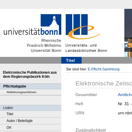
Titel
Sie sind hier:
E-Pflicht-Sammlung
Elektronische Publikationen aus
dem Regierungsbezirk Köln
Elektronische Zeitsc
Pflichtabgabe
Ablieferungsverfahren
Gesamttitel
Amtlich
Heft
Nr. 31 
Listen
URN
urn:nb
Titel
Autor / Beteiligte
Ort
Zugänglichkeit