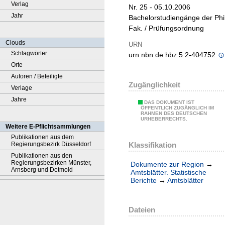
Verlag
Nr. 25 - 05.10.2006
Jahr
Bachelorstudiengänge der Phil
Fak. / Prüfungsordnung
Clouds
URN
Schlagwörter
urn:nbn:de:hbz:5:2-404752
Orte
Autoren / Beteiligte
Zugänglichkeit
Verlage
Jahre
DAS DOKUMENT IST
ÖFFENTLICH ZUGÄNGLICH IM
RAHMEN DES DEUTSCHEN
URHEBERRECHTS.
Weitere E-Pflichtsammlungen
Publikationen aus dem
Klassifikation
Regierungsbezirk Düsseldorf
Publikationen aus den
Regierungsbezirken Münster,
Dokumente zur Region
→
Arnsberg und Detmold
Amtsblätter. Statistische
Berichte
→
Amtsblätter
Dateien