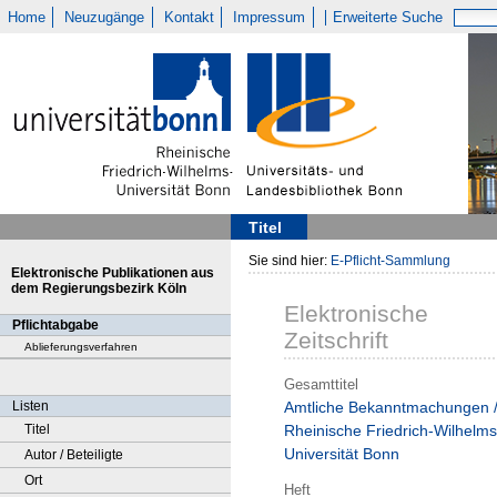
Home
Neuzugänge
Kontakt
Impressum
Erweiterte Suche
Titel
Sie sind hier:
E-Pflicht-Sammlung
Elektronische Publikationen aus
dem Regierungsbezirk Köln
Elektronische
Pflichtabgabe
Zeitschrift
Ablieferungsverfahren
Gesamttitel
Listen
Amtliche Bekanntmachungen 
Titel
Rheinische Friedrich-Wilhelms
Universität Bonn
Autor / Beteiligte
Ort
Heft