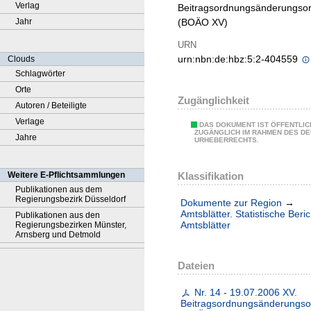
Verlag
Beitragsordnungsänderungso
Jahr
(BOÄO XV)
URN
urn:nbn:de:hbz:5:2-404559
Clouds
Schlagwörter
Orte
Zugänglichkeit
Autoren / Beteiligte
Verlage
DAS DOKUMENT IST ÖFFENTLIC
ZUGÄNGLICH IM RAHMEN DES D
Jahre
URHEBERRECHTS.
Klassifikation
Weitere E-Pflichtsammlungen
Publikationen aus dem
Regierungsbezirk Düsseldorf
Dokumente zur Region
→
Amtsblätter. Statistische Beri
Publikationen aus den
Amtsblätter
Regierungsbezirken Münster,
Arnsberg und Detmold
Dateien
Nr. 14 - 19.07.2006 XV.
Beitragsordnungsänderungs