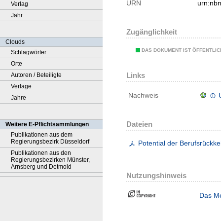
URN
urn:nb
Verlag
Jahr
Zugänglichkeit
Clouds
DAS DOKUMENT IST ÖFFENTLI
Schlagwörter
Orte
Links
Autoren / Beteiligte
Verlage
Nachweis
Jahre
Dateien
Weitere E-Pflichtsammlungen
Publikationen aus dem
Regierungsbezirk Düsseldorf
Potential der Berufsrückk
Publikationen aus den
Regierungsbezirken Münster,
Arnsberg und Detmold
Nutzungshinweis
Das Me