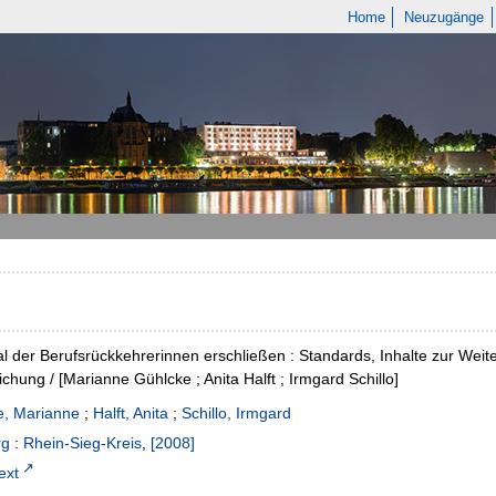
Home
Neuzugänge
al der Berufsrückkehrerinnen erschließen : Standards, Inhalte zur Weit
chung / [Marianne Gühlcke ; Anita Halft ; Irmgard Schillo]
e, Marianne
;
Halft, Anita
;
Schillo, Irmgard
rg
:
Rhein-Sieg-Kreis
,
[2008]
text