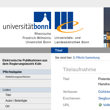
Titel
Sie sind hier:
E-Pflicht-Sammlung
Elektronische Publikationen aus
dem Regierungsbezirk Köln
Titelaufnahme
Pflichtabgabe
Ablieferungsverfahren
Titel
Potenti
Handrei
Listen
Verfasser
Gühlck
Titel
Erschienen
Siegbu
Autor / Beteiligte
URL
Voll
Ort