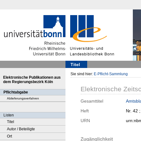
Titel
Sie sind hier:
E-Pflicht-Sammlung
Elektronische Publikationen aus
dem Regierungsbezirk Köln
Elektronische Zeitsc
Pflichtabgabe
Ablieferungsverfahren
Gesamttitel
Amtsbla
Heft
Nr. 42 
Listen
URN
urn:nb
Titel
Autor / Beteiligte
Ort
Zugänglichkeit