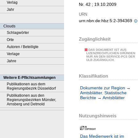
Verlag
Nr. 42 ; 19.10.2009
Jahr
URN
urn:nbn:de:hbz:5:2-394369
Clouds
Schlagwörter
Zugänglichkeit
Orte
Autoren / Beteiligte
DAS DOKUMENT IST AUS
LIZENZRECHTLICHEN GRÜNDEN
Verlage
NUR AN DEN SERVICE-PCS DER
ULB ZUGÄNGLICH.
Jahre
Klassifikation
Weitere E-Pflichtsammlungen
Publikationen aus dem
Dokumente zur Region
→
Regierungsbezirk Düsseldorf
Amtsblätter. Statistische
Publikationen aus den
Berichte
→
Amtsblätter
Regierungsbezirken Münster,
Arnsberg und Detmold
Nutzungshinweis
Das Medienwerk ist im