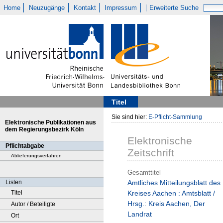
Home
Neuzugänge
Kontakt
Impressum
Erweiterte Suche
Titel
Sie sind hier:
E-Pflicht-Sammlung
Elektronische Publikationen aus
dem Regierungsbezirk Köln
Elektronische
Pflichtabgabe
Zeitschrift
Ablieferungsverfahren
Gesamttitel
Listen
Amtliches Mitteilungsblatt des
Titel
Kreises Aachen : Amtsblatt /
Hrsg.: Kreis Aachen, Der
Autor / Beteiligte
Landrat
Ort