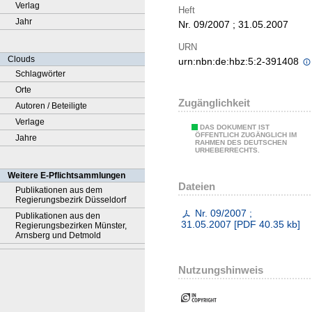
Verlag
Heft
Jahr
Nr. 09/2007 ; 31.05.2007
URN
Clouds
urn:nbn:de:hbz:5:2-391408
Schlagwörter
Orte
Zugänglichkeit
Autoren / Beteiligte
Verlage
DAS DOKUMENT IST
ÖFFENTLICH ZUGÄNGLICH IM
Jahre
RAHMEN DES DEUTSCHEN
URHEBERRECHTS.
Weitere E-Pflichtsammlungen
Dateien
Publikationen aus dem
Regierungsbezirk Düsseldorf
Nr. 09/2007 ;
Publikationen aus den
31.05.2007
[
PDF
40.35 kb
]
Regierungsbezirken Münster,
Arnsberg und Detmold
Nutzungshinweis