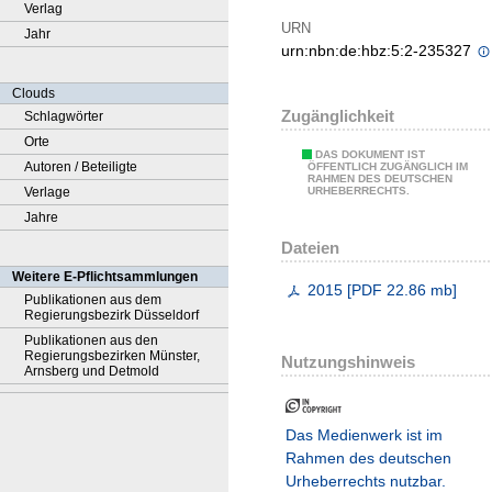
Verlag
URN
Jahr
urn:nbn:de:hbz:5:2-235327
Clouds
Zugänglichkeit
Schlagwörter
Orte
DAS DOKUMENT IST
Autoren / Beteiligte
ÖFFENTLICH ZUGÄNGLICH IM
RAHMEN DES DEUTSCHEN
Verlage
URHEBERRECHTS.
Jahre
Dateien
Weitere E-Pflichtsammlungen
2015
[
PDF
22.86 mb
]
Publikationen aus dem
Regierungsbezirk Düsseldorf
Publikationen aus den
Regierungsbezirken Münster,
Nutzungshinweis
Arnsberg und Detmold
Das Medienwerk ist im
Rahmen des deutschen
Urheberrechts nutzbar.