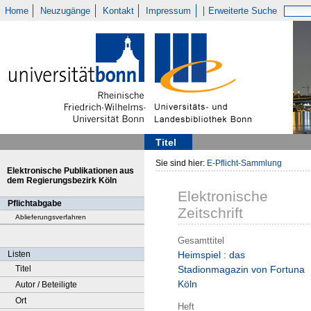
Home
Neuzugänge
Kontakt
Impressum
Erweiterte Suche
Titel
Sie sind hier:
E-Pflicht-Sammlung
Elektronische Publikationen aus
dem Regierungsbezirk Köln
Elektronische
Pflichtabgabe
Zeitschrift
Ablieferungsverfahren
Gesamttitel
Listen
Heimspiel : das
Titel
Stadionmagazin von Fortuna
Köln
Autor / Beteiligte
Ort
Heft