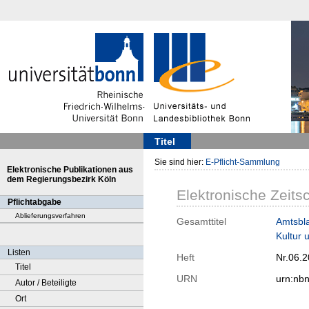
Titel
Sie sind hier:
E-Pflicht-Sammlung
Elektronische Publikationen aus
dem Regierungsbezirk Köln
Elektronische Zeitsc
Pflichtabgabe
Ablieferungsverfahren
Gesamttitel
Amtsbla
Kultur 
Listen
Heft
Nr.06.
Titel
URN
urn:nb
Autor / Beteiligte
Ort