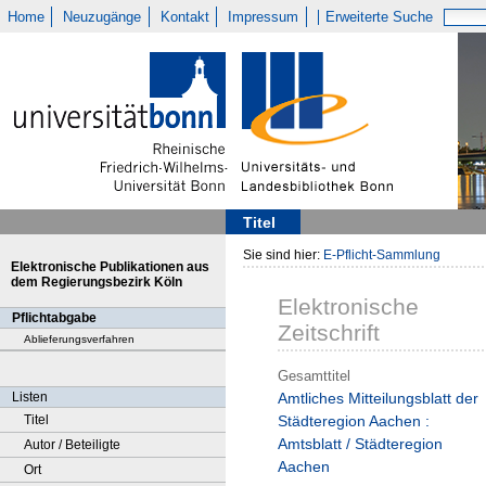
Home
Neuzugänge
Kontakt
Impressum
Erweiterte Suche
Titel
Sie sind hier:
E-Pflicht-Sammlung
Elektronische Publikationen aus
dem Regierungsbezirk Köln
Elektronische
Pflichtabgabe
Zeitschrift
Ablieferungsverfahren
Gesamttitel
Listen
Amtliches Mitteilungsblatt der
Titel
Städteregion Aachen :
Amtsblatt / Städteregion
Autor / Beteiligte
Aachen
Ort