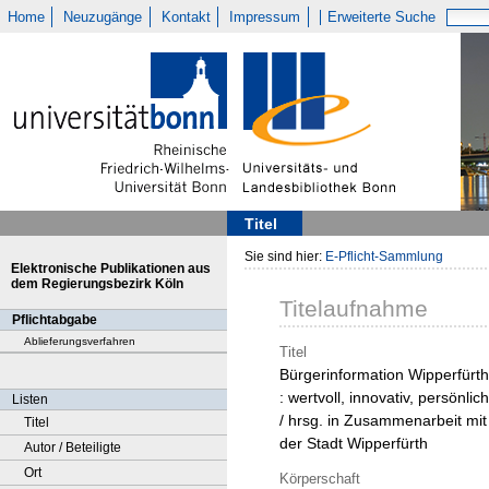
Home
Neuzugänge
Kontakt
Impressum
Erweiterte Suche
Titel
Sie sind hier:
E-Pflicht-Sammlung
Elektronische Publikationen aus
dem Regierungsbezirk Köln
Titelaufnahme
Pflichtabgabe
Ablieferungsverfahren
Titel
Bürgerinformation Wipperfürth
: wertvoll, innovativ, persönlich
Listen
/ hrsg. in Zusammenarbeit mit
Titel
der Stadt Wipperfürth
Autor / Beteiligte
Ort
Körperschaft