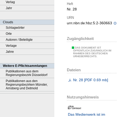
Verlag
Heft
Jahr
Nr. 28
URN
Clouds
urn:nbn:de:hbz:5:2-360663
Schlagwörter
Orte
Zugänglichkeit
Autoren / Beteiligte
Verlage
DAS DOKUMENT IST
ÖFFENTLICH ZUGÄNGLICH IM
Jahre
RAHMEN DES DEUTSCHEN
URHEBERRECHTS.
Weitere E-Pflichtsammlungen
Dateien
Publikationen aus dem
Regierungsbezirk Düsseldorf
Nr. 28
[
PDF
0.69 mb
]
Publikationen aus den
Regierungsbezirken Münster,
Arnsberg und Detmold
Nutzungshinweis
Das Medienwerk ist im