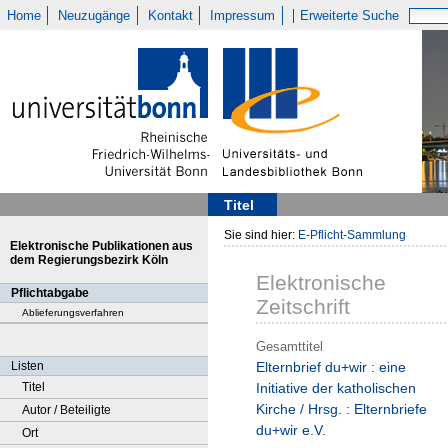
Home
Neuzugänge
Kontakt
Impressum
Erweiterte Suche
Titel
Sie sind hier:
E-Pflicht-Sammlung
Elektronische Publikationen aus
dem Regierungsbezirk Köln
Elektronische
Pflichtabgabe
Zeitschrift
Ablieferungsverfahren
Gesamttitel
Listen
Elternbrief du+wir : eine
Titel
Initiative der katholischen
Kirche / Hrsg. : Elternbriefe
Autor / Beteiligte
du+wir e.V.
Ort