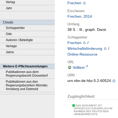
Verlag
Frechen
Jahr
Erschienen
Frechen
,
2014
Clouds
Umfang
Schlagwörter
38 S. : Ill., graph. Darst.
Orte
Schlagwörter
Autoren / Beteiligte
Frechen
/
Verlage
Wirtschaftsförderung
/
Jahre
Online-Ressource
URL
Weitere E-Pflichtsammlungen
Volltext
Publikationen aus dem
URN
Regierungsbezirk Düsseldorf
urn:nbn:de:hbz:5:2-60524
Publikationen aus den
Regierungsbezirken Münster,
Arnsberg und Detmold
Zugänglichkeit
DAS DOKUMENT IST
ÖFFENTLICH ZUGÄNGLICH IM
RAHMEN DES DEUTSCHEN
URHEBERRECHTS.