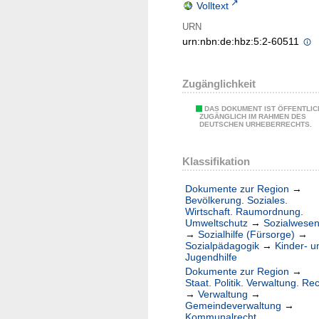
Volltext
URN
urn:nbn:de:hbz:5:2-60511
Zugänglichkeit
DAS DOKUMENT IST ÖFFENTLIC
ZUGÄNGLICH IM RAHMEN DES
DEUTSCHEN URHEBERRECHTS.
Klassifikation
Dokumente zur Region
→
Bevölkerung. Soziales.
Wirtschaft. Raumordnung.
Umweltschutz
→
Sozialwese
→
Sozialhilfe (Fürsorge)
→
Sozialpädagogik
→
Kinder- u
Jugendhilfe
Dokumente zur Region
→
Staat. Politik. Verwaltung. Re
→
Verwaltung
→
Gemeindeverwaltung
→
Kommunalrecht