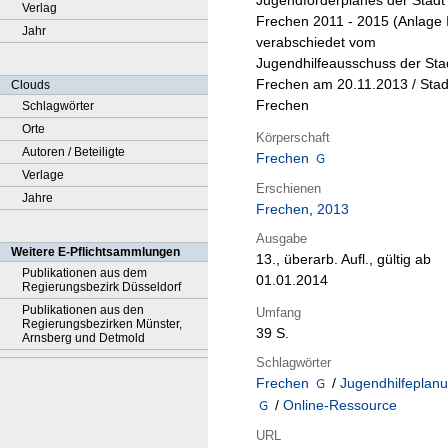
Jugendförderplanes der Stadt
Verlag
Frechen 2011 - 2015 (Anlage II
Jahr
verabschiedet vom
Jugendhilfeausschuss der Sta
Frechen am 20.11.2013 / Stad
Clouds
Frechen
Schlagwörter
Orte
Körperschaft
Autoren / Beteiligte
Frechen
Verlage
Erschienen
Jahre
Frechen
,
2013
Ausgabe
Weitere E-Pflichtsammlungen
13., überarb. Aufl., gültig ab
Publikationen aus dem
01.01.2014
Regierungsbezirk Düsseldorf
Publikationen aus den
Umfang
Regierungsbezirken Münster,
39 S.
Arnsberg und Detmold
Schlagwörter
Frechen
/
Jugendhilfeplan
/
Online-Ressource
URL