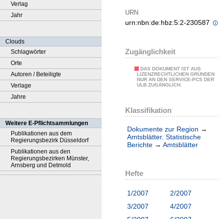
Verlag
URN
Jahr
urn:nbn:de:hbz:5:2-230587
Clouds
Zugänglichkeit
Schlagwörter
Orte
DAS DOKUMENT IST AUS
Autoren / Beteiligte
LIZENZRECHTLICHEN GRÜNDEN
NUR AN DEN SERVICE-PCS DER
Verlage
ULB ZUGÄNGLICH.
Jahre
Klassifikation
Weitere E-Pflichtsammlungen
Dokumente zur Region
→
Publikationen aus dem
Amtsblätter. Statistische
Regierungsbezirk Düsseldorf
Berichte
→
Amtsblätter
Publikationen aus den
Regierungsbezirken Münster,
Arnsberg und Detmold
Hefte
1/2007
2/2007
3/2007
4/2007