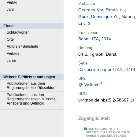
Verlag
Verfasser
Jahr
Georges-Kot, Simon
;
Goux, Dominique
;
Maurin,
Eric
Clouds
Erschienen
Schlagwörter
Bonn
:
IZA
,
2014
Orte
Autoren / Beteiligte
Umfang
Verlage
64 S. : graph. Darst.
Jahre
Serie
Discussion paper / IZA ; 8714
Weitere E-Pflichtsammlungen
URL
Publikationen aus dem
Volltext
Regierungsbezirk Düsseldorf
URN
Publikationen aus den
Regierungsbezirken Münster,
urn:nbn:de:hbz:5:2-58667
Arnsberg und Detmold
Zugänglichkeit
DAS DOKUMENT IST
ÖFFENTLICH ZUGÄNGLICH IM
RAHMEN DES DEUTSCHEN