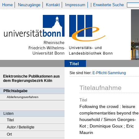
Home
Neuzugänge
Kontakt
Impressum
Erweiterte Suche
Titel
Sie sind hier:
E-Pflicht-Sammlung
Elektronische Publikationen aus
dem Regierungsbezirk Köln
Titelaufnahme
Pflichtabgabe
Ablieferungsverfahren
Titel
Following the crowd : leisure
complementarities beyond the
Listen
household / Simon Georges-
Titel
Kot ; Dominique Goux ; Eric
Autor / Beteiligte
Maurin
Ort