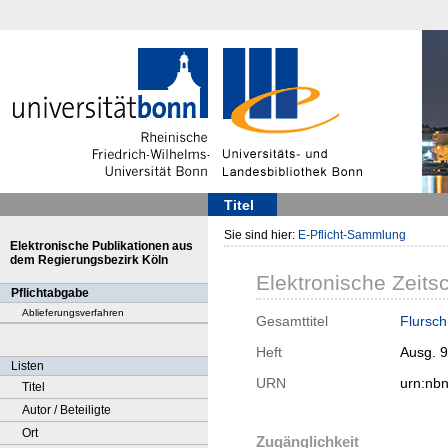
Titel
Sie sind hier:
E-Pflicht-Sammlung
Elektronische Publikationen aus
dem Regierungsbezirk Köln
Elektronische Zeitsc
Pflichtabgabe
Ablieferungsverfahren
Gesamttitel
Flursch
Heft
Ausg. 
Listen
URN
urn:nb
Titel
Autor / Beteiligte
Ort
Zugänglichkeit