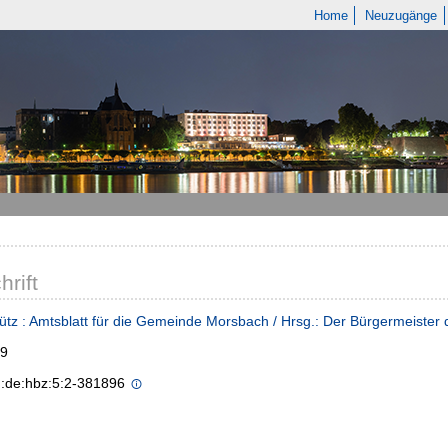
Home
Neuzugänge
hrift
ütz : Amtsblatt für die Gemeinde Morsbach / Hrsg.: Der Bürgermeiste
99
n:de:hbz:5:2-381896