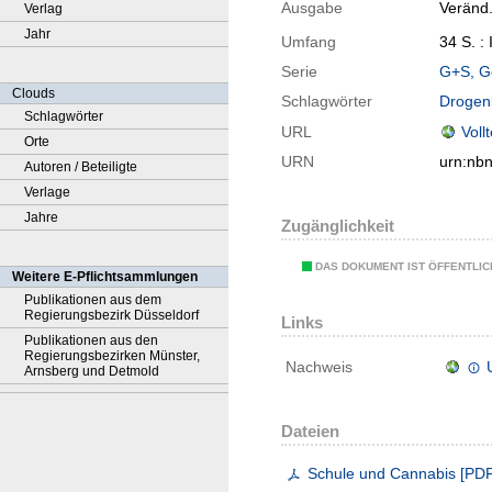
Ausgabe
Veränd.
Verlag
Jahr
Umfang
34 S. : I
Serie
G+S, G
Clouds
Schlagwörter
Droge
Schlagwörter
URL
Voll
Orte
URN
urn:nb
Autoren / Beteiligte
Verlage
Jahre
Zugänglichkeit
DAS DOKUMENT IST ÖFFENTLI
Weitere E-Pflichtsammlungen
Publikationen aus dem
Regierungsbezirk Düsseldorf
Links
Publikationen aus den
Regierungsbezirken Münster,
Nachweis
Arnsberg und Detmold
Dateien
Schule und Cannabis
[
PD