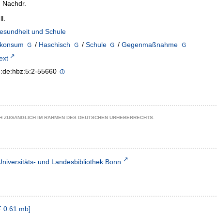
 Nachdr.
ll.
esundheit und Schule
nkonsum
/
Haschisch
/
Schule
/
Gegenmaßnahme
text
n:de:hbz:5:2-55660
CH ZUGÄNGLICH IM RAHMEN DES DEUTSCHEN URHEBERRECHTS.
Universitäts- und Landesbibliothek Bonn
F
0.61 mb
]