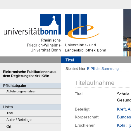
Titel
Sie sind hier:
E-Pflicht-Sammlung
Elektronische Publikationen aus
dem Regierungsbezirk Köln
Titelaufnahme
Pflichtabgabe
Ablieferungsverfahren
Titel
Schule 
Gesundh
Listen
Beteiligt
Kreft, 
Titel
Körperschaft
Bundesz
Autor / Beteiligte
Erschienen
Köln
;
[
Ort