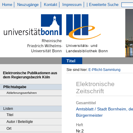
Home
Neuzugänge
Kontakt
Impressum
Erweiterte Suche
Titel
Sie sind hier:
E-Pflicht-Sammlung
Elektronische Publikationen aus
dem Regierungsbezirk Köln
Elektronische
Pflichtabgabe
Zeitschrift
Ablieferungsverfahren
Gesamttitel
Listen
Amtsblatt / Stadt Bornheim, de
Titel
Bürgermeister
Autor / Beteiligte
Heft
Ort
Nr.2