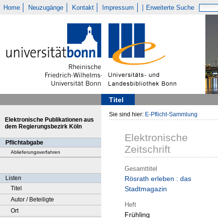
Home
Neuzugänge
Kontakt
Impressum
Erweiterte Suche
Titel
Sie sind hier:
E-Pflicht-Sammlung
Elektronische Publikationen aus
dem Regierungsbezirk Köln
Elektronische
Pflichtabgabe
Zeitschrift
Ablieferungsverfahren
Gesamttitel
Listen
Rösrath erleben : das
Titel
Stadtmagazin
Autor / Beteiligte
Heft
Ort
Frühling