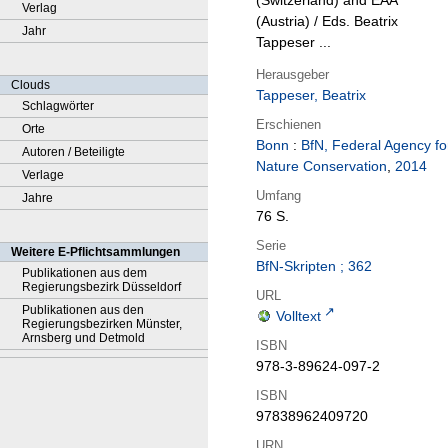
(Switzerland) and EAA
Verlag
(Austria) / Eds. Beatrix
Jahr
Tappeser ...
Herausgeber
Clouds
Tappeser, Beatrix
Schlagwörter
Erschienen
Orte
Bonn
:
BfN, Federal Agency fo
Autoren / Beteiligte
Nature Conservation
,
2014
Verlage
Umfang
Jahre
76 S.
Serie
Weitere E-Pflichtsammlungen
BfN-Skripten ; 362
Publikationen aus dem
Regierungsbezirk Düsseldorf
URL
Publikationen aus den
Volltext
Regierungsbezirken Münster,
Arnsberg und Detmold
ISBN
978-3-89624-097-2
ISBN
97838962409720
URN