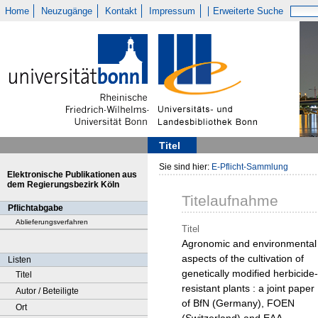
Home
Neuzugänge
Kontakt
Impressum
Erweiterte Suche
Titel
Sie sind hier:
E-Pflicht-Sammlung
Elektronische Publikationen aus
dem Regierungsbezirk Köln
Titelaufnahme
Pflichtabgabe
Ablieferungsverfahren
Titel
Agronomic and environmental
aspects of the cultivation of
Listen
genetically modified herbicide-
Titel
resistant plants : a joint paper
Autor / Beteiligte
of BfN (Germany), FOEN
Ort