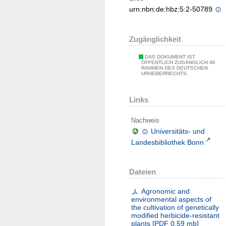
urn:nbn:de:hbz:5:2-50789
Zugänglichkeit
DAS DOKUMENT IST
ÖFFENTLICH ZUGÄNGLICH IM
RAHMEN DES DEUTSCHEN
URHEBERRECHTS.
Links
Nachweis
Universitäts- und
Landesbibliothek Bonn
Dateien
Agronomic and
environmental aspects of
the cultivation of genetically
modified herbicide-resistant
plants
[
PDF
0.59 mb
]