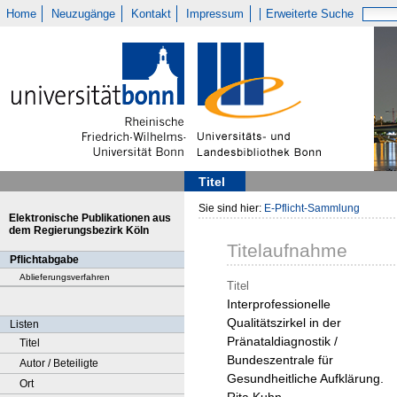
Home
Neuzugänge
Kontakt
Impressum
Erweiterte Suche
Titel
Sie sind hier:
E-Pflicht-Sammlung
Elektronische Publikationen aus
dem Regierungsbezirk Köln
Titelaufnahme
Pflichtabgabe
Ablieferungsverfahren
Titel
Interprofessionelle
Qualitätszirkel in der
Listen
Pränataldiagnostik /
Titel
Bundeszentrale für
Autor / Beteiligte
Gesundheitliche Aufklärung.
Ort