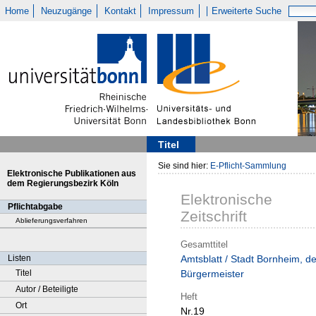
Home
Neuzugänge
Kontakt
Impressum
Erweiterte Suche
Titel
Sie sind hier:
E-Pflicht-Sammlung
Elektronische Publikationen aus
dem Regierungsbezirk Köln
Elektronische
Pflichtabgabe
Zeitschrift
Ablieferungsverfahren
Gesamttitel
Listen
Amtsblatt / Stadt Bornheim, de
Titel
Bürgermeister
Autor / Beteiligte
Heft
Ort
Nr.19