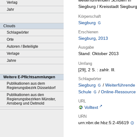
weiterführenden Schulen in
Verlag
Siegburg / Kreisstadt Siegbur
Jahr
Körperschaft
Siegburg
Clouds
Erschienen
Schlagwörter
Siegburg
,
2013
Orte
Autoren / Beteiligte
Ausgabe
Stand: Oktober 2013
Verlage
Jahre
Umfang
[29], 2 S. : zahlr. Ill.
Weitere E-Pflichtsammlungen
Schlagwörter
Publikationen aus dem
Siegburg
/
Weiterführende
Regierungsbezirk Düsseldorf
Schule
/
Online-Ressource
Publikationen aus den
Regierungsbezirken Münster,
URL
Arnsberg und Detmold
Volltext
URN
urn:nbn:de:hbz:5:2-45619