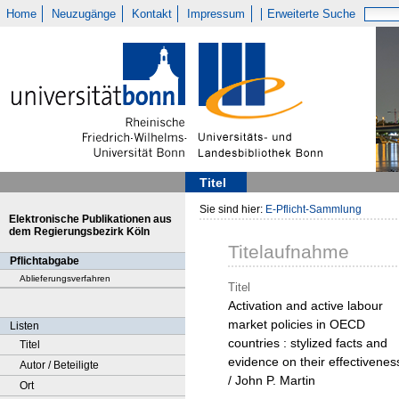
Home
Neuzugänge
Kontakt
Impressum
Erweiterte Suche
Titel
Sie sind hier:
E-Pflicht-Sammlung
Elektronische Publikationen aus
dem Regierungsbezirk Köln
Titelaufnahme
Pflichtabgabe
Ablieferungsverfahren
Titel
Activation and active labour
market policies in OECD
Listen
countries : stylized facts and
Titel
evidence on their effectivenes
Autor / Beteiligte
/ John P. Martin
Ort