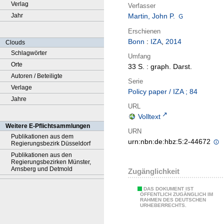
Verlag
Verfasser
Jahr
Martin, John P.
Erschienen
Bonn
:
IZA
,
2014
Clouds
Schlagwörter
Umfang
Orte
33 S. : graph. Darst.
Autoren / Beteiligte
Serie
Verlage
Policy paper / IZA ; 84
Jahre
URL
Volltext
Weitere E-Pflichtsammlungen
URN
Publikationen aus dem
urn:nbn:de:hbz:5:2-44672
Regierungsbezirk Düsseldorf
Publikationen aus den
Regierungsbezirken Münster,
Arnsberg und Detmold
Zugänglichkeit
DAS DOKUMENT IST
ÖFFENTLICH ZUGÄNGLICH IM
RAHMEN DES DEUTSCHEN
URHEBERRECHTS.