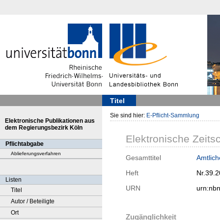
Titel
Sie sind hier:
E-Pflicht-Sammlung
Elektronische Publikationen aus
dem Regierungsbezirk Köln
Elektronische Zeitsc
Pflichtabgabe
Ablieferungsverfahren
Gesamttitel
Amtliche
Heft
Nr.39.
Listen
URN
urn:nb
Titel
Autor / Beteiligte
Ort
Zugänglichkeit