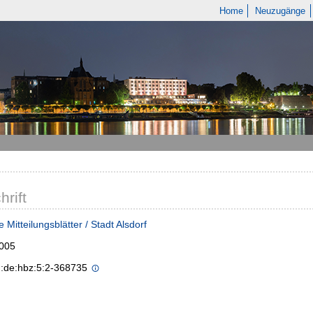
Home
Neuzugänge
hrift
 Mitteilungsblätter / Stadt Alsdorf
2005
n:de:hbz:5:2-368735