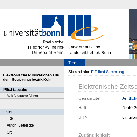
Titel
Sie sind hier:
E-Pflicht-Sammlung
Elektronische Publikationen aus
dem Regierungsbezirk Köln
Elektronische Zeitsc
Pflichtabgabe
Ablieferungsverfahren
Gesamttitel
Amtliche
Heft
Nr.40.
Listen
URN
urn:nb
Titel
Autor / Beteiligte
Ort
Zugänglichkeit