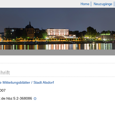
Home
Neuzugänge
hrift
 Mitteilungsblätter / Stadt Alsdorf
2007
n:de:hbz:5:2-368086