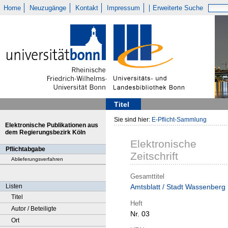
Home
Neuzugänge
Kontakt
Impressum
Erweiterte Suche
Titel
Sie sind hier:
E-Pflicht-Sammlung
Elektronische Publikationen aus
dem Regierungsbezirk Köln
Elektronische
Pflichtabgabe
Zeitschrift
Ablieferungsverfahren
Gesamttitel
Listen
Amtsblatt / Stadt Wassenberg
Titel
Heft
Autor / Beteiligte
Nr. 03
Ort