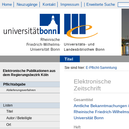
Home
Neuzugänge
Kontakt
Impressum
Erweiterte Suche
Titel
Sie sind hier:
E-Pflicht-Sammlung
Elektronische Publikationen aus
dem Regierungsbezirk Köln
Elektronische
Pflichtabgabe
Zeitschrift
Ablieferungsverfahren
Gesamttitel
Listen
Amtliche Bekanntmachungen 
Titel
Rheinische Friedrich-Wilhelms
Universität Bonn
Autor / Beteiligte
Ort
Heft