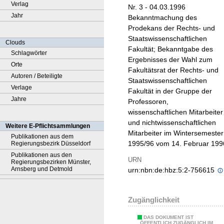
Verlag
Nr. 3 - 04.03.1996
Jahr
Bekanntmachung des
Prodekans der Rechts- und
Staatswissenschaftlichen
Clouds
Fakultät; Bekanntgabe des
Schlagwörter
Ergebnisses der Wahl zum
Orte
Fakultätsrat der Rechts- und
Autoren / Beteiligte
Staatswissenschaftlichen
Verlage
Fakultät in der Gruppe der
Jahre
Professoren,
wissenschaftlichen Mitarbeiter
und nichtwissenschaftlichen
Weitere E-Pflichtsammlungen
Mitarbeiter im Wintersemester
Publikationen aus dem
1995/96 vom 14. Februar 199
Regierungsbezirk Düsseldorf
Publikationen aus den
URN
Regierungsbezirken Münster,
Arnsberg und Detmold
urn:nbn:de:hbz:5:2-756615
Zugänglichkeit
DAS DOKUMENT IST
ÖFFENTLICH ZUGÄNGLICH IM