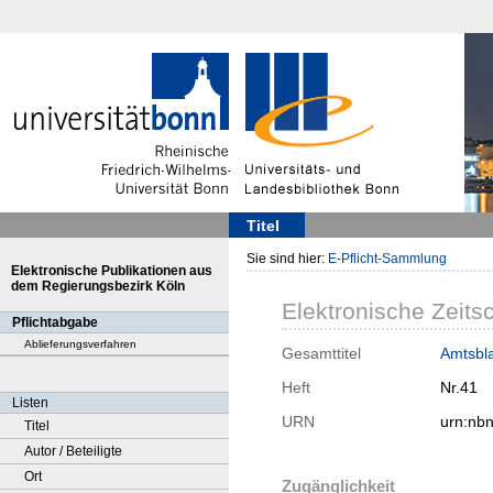
Titel
Sie sind hier:
E-Pflicht-Sammlung
Elektronische Publikationen aus
dem Regierungsbezirk Köln
Elektronische Zeitsc
Pflichtabgabe
Ablieferungsverfahren
Gesamttitel
Amtsbla
Heft
Nr.41
Listen
URN
urn:nb
Titel
Autor / Beteiligte
Ort
Zugänglichkeit