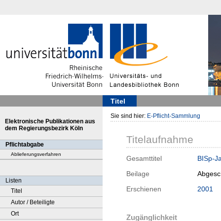
Titel
Sie sind hier:
E-Pflicht-Sammlung
Elektronische Publikationen aus
dem Regierungsbezirk Köln
Titelaufnahme
Pflichtabgabe
Ablieferungsverfahren
Gesamttitel
BISp-Ja
Beilage
Abgesc
Listen
Erschienen
2001
Titel
Autor / Beteiligte
Ort
Zugänglichkeit