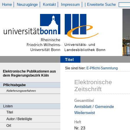
Home
Neuzugänge
Kontakt
Impressum
Erweiterte Suche
Titel
Sie sind hier:
E-Pflicht-Sammlung
Elektronische Publikationen aus
dem Regierungsbezirk Köln
Elektronische
Pflichtabgabe
Zeitschrift
Ablieferungsverfahren
Gesamttitel
Listen
Amtsblatt / Gemeinde
Titel
Weilerswist
Autor / Beteiligte
Heft
Ort
Nr. 23