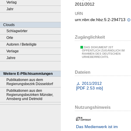
Verlag
2011/2012
Jahr
URN
urn:nbn:de:hbz:5:2-294713
Clouds
Schlagwörter
Zugänglichkeit
Orte
Autoren / Beteiligte
DAS DOKUMENT IST
ÖFFENTLICH ZUGÄNGLICH IM
Verlage
RAHMEN DES DEUTSCHEN
URHEBERRECHTS.
Jahre
Dateien
Weitere E-Pflichtsammlungen
Publikationen aus dem
2011/2012
Regierungsbezirk Düsseldorf
[
PDF
2.53 mb
]
Publikationen aus den
Regierungsbezirken Münster,
Arnsberg und Detmold
Nutzungshinweis
Das Medienwerk ist im